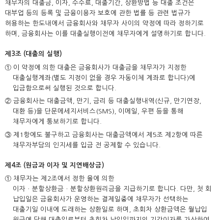
채무자의 대출금, 이자, 수수료, 대출기간, 상환방법 등 대출 조건은
대부업 등의 등록 및 금융이용자 보호에 관한 법률 등 관련 법규가
허용하는 한도내에서 금융회사와 채무자 사이의 약정에 따라 정하기로
하며, 금융회사는 이를 대출실행이전에 채무자에게 설명하기로 합니다.
제3조 (대출의 실행)
① 이 약정에 의한 대출은 금융회사가 대출금을 채무자가 지정한
대출실행계좌(별도 지정이 없을 경우 자동이체 계좌로 합니다)에
입금함으로써 실행된 것으로 합니다.
② 금융회사는 대출금액, 만기, 금리 등 대출실행내역(신규, 만기연장,
대환 등)을 단문메세지서비스(SMS), 이메일, 우편 등을 통해
채무자에게 통보하기로 합니다.
③ 제1항에도 불구하고 금융회사는 대출금액에서 제5조 제2항에 따른
채무자부담의 인지세를 입금 전 공제할 수 있습니다.
제4조 (원금과 이자 및 지연배상금)
① 채무자는 제2조에서 정한 율에 의한
이자ㆍ분할상환금ㆍ분할상환원리금을 지급하기로 합니다. 다만, 첫 회
납입일은 금융회사가 운영하는 결제일중에 채무자가 선택하는
대출기일 이내에 도래하는 상환일로 하며, 초회차 상환금액은 월납입
원금에 당해 대출일로부터 초회차 납입일까지의 기간이자를 가산하여