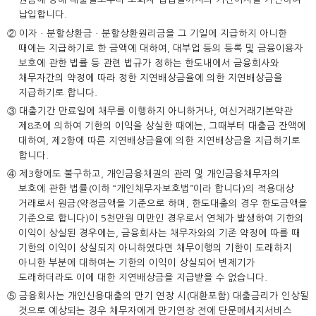
납입합니다.
② 이자ㆍ분할상환금ㆍ분할상환원리금을 그 기일에 지급하지 아니한
때에는 지급하기로 한 금액에 대하여, 대부업 등의 등록 및 금융이용자
보호에 관한 법률 등 관련 법규가 정하는 한도내에서 금융회사와
채무자간의 약정에 따라 정한 지연배상금율에 의한 지연배상금을
지급하기로 합니다.
③ 대출기간 만료일에 채무를 이행하지 아니하거나, 여신거래기본약관
제8조에 의하여 기한의 이익을 상실한 때에는, 그때부터 대출금 잔액에
대하여, 제2항에 따른 지연배상금율에 의한 지연배상금을 지급하기로
합니다.
④ 제3항에도 불구하고, 개인금융채권의 관리 및 개인금융채무자의
보호에 관한 법률(이하 “개인채무자보호법”이라 합니다)의 적용대상
거래로서 원금(약정금액을 기준으로 하며, 한도대출의 경우 한도금액을
기준으로 합니다)이 5천만원 미만인 경우로서 연체가 발생하여 기한의
이익이 상실된 경우에는, 금융회사는 채무자와의 기존 약정에 따를 때
기한의 이익이 상실되지 아니하였다면 채무이행의 기한이 도래하지
아니한 부분에 대하여는 기한의 이익이 상실되어 변제기가
도래하더라도 이에 대한 지연배상금을 지급받을 수 없습니다.
⑤ 금융회사는 개인신용대출의 만기 연장 시(대환포함) 대출금리가 인상될
것으로 예상되는 경우 채무자에게 만기연장 전에 단문메세지서비스